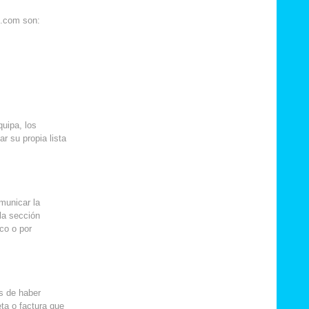
o.com son:
quipa, los
r su propia lista
municar la
la sección
co o por
s de haber
eta o factura que