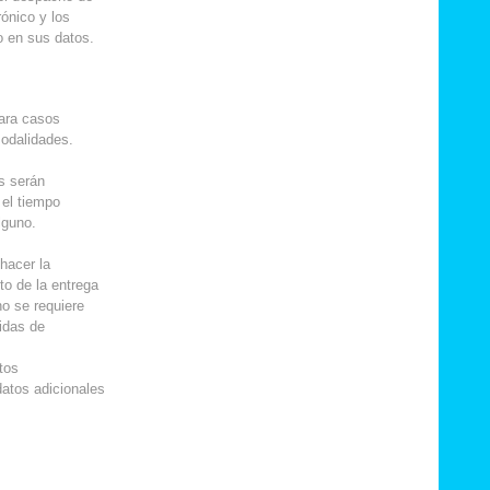
ónico y los
o en sus datos.
para casos
modalidades.
s serán
 el tiempo
lguno.
hacer la
to de la entrega
no se requiere
idas de
atos
atos adicionales