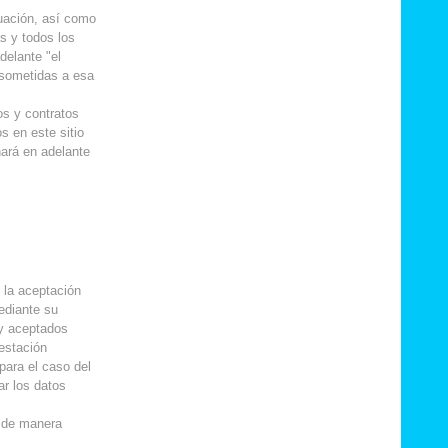
nuación, así como
as y todos los
delante "el
y sometidas a esa
os y contratos
s en este sitio
nará en adelante
, la aceptación
mediante su
y aceptados
festación
para el caso del
ar los datos
s de manera