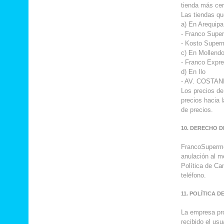
tienda más ce
Las tiendas q
a) En Arequipa
- Franco Supe
- Kosto Super
c) En Mollend
- Franco Expre
d) En Ilo
- AV. COSTAN
Los precios de 
precios hacia l
de precios.
10. DERECHO 
FrancoSupermer
anulación al m
Política de Ca
teléfono.
11. POLÍTICA 
La empresa pro
recibido el usu