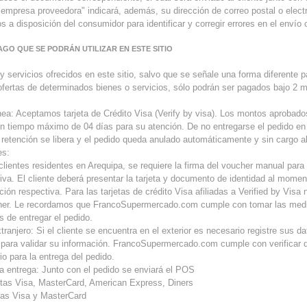
 empresa proveedora" indicará, además, su dirección de correo postal o electr
s a disposición del consumidor para identificar y corregir errores en el envío 
PAGO QUE SE PODRÁN UTILIZAR EN ESTE SITIO
y servicios ofrecidos en este sitio, salvo que se señale una forma diferente 
 ofertas de determinados bienes o servicios, sólo podrán ser pagados bajo 2 
nea: Aceptamos tarjeta de Crédito Visa (Verify by visa). Los montos aprobado
un tiempo máximo de 04 días para su atención. De no entregarse el pedido en
a retención se libera y el pedido queda anulado automáticamente y sin cargo a
es:
clientes residentes en Arequipa, se requiere la firma del voucher manual para 
tiva. El cliente deberá presentar la tarjeta y documento de identidad al momen
ación respectiva. Para las tarjetas de crédito Visa afiliadas a Verified by Visa 
cher. Le recordamos que FrancoSupermercado.com cumple con tomar las med
s de entregar el pedido.
tranjero: Si el cliente se encuentra en el exterior es necesario registre sus d
para validar su información. FrancoSupermercado.com cumple con verificar d
io para la entrega del pedido.
a entrega: Junto con el pedido se enviará el POS
jetas Visa, MasterCard, American Express, Diners
etas Visa y MasterCard