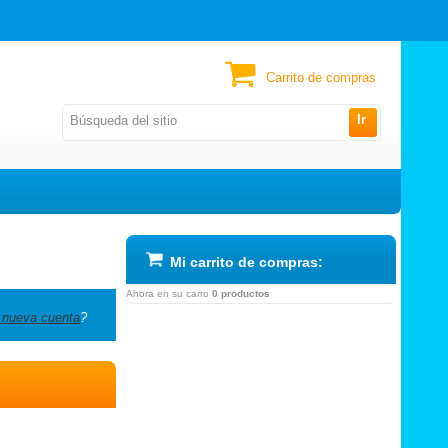
Carrito de compras
Ir
Mi carrito de compras:
Ahora en su carro
0 productos
 nueva cuenta
?