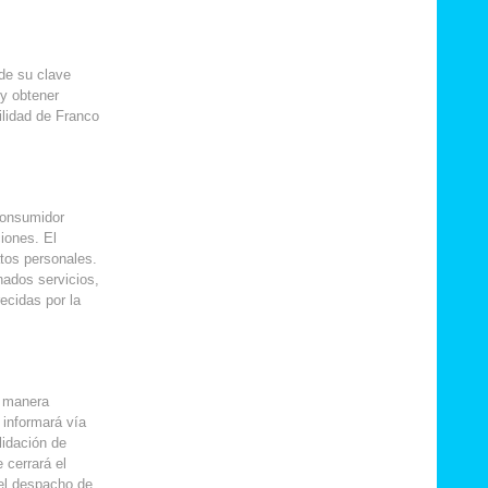
 de su clave
 y obtener
ilidad de Franco
 consumidor
ciones. El
tos personales.
nados servicios,
ecidas por la
e manera
 informará vía
lidación de
 cerrará el
 el despacho de