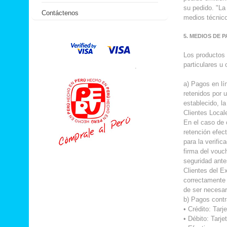
su pedido. "La
Contáctenos
medios técnico
5. MEDIOS DE 
Los productos 
particulares u
.
a) Pagos en lí
retenidos por 
establecido, l
Clientes Local
En el caso de 
retención efec
para la verific
firma del vou
seguridad ante
Clientes del Ex
correctamente 
de ser necesar
b) Pagos contr
• Crédito: Tar
• Débito: Tarj