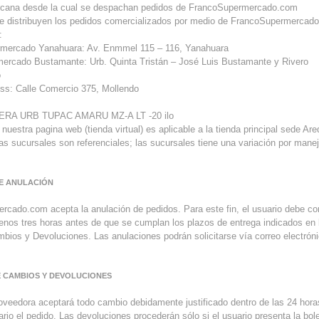
rcana desde la cual se despachan pedidos de FrancoSupermercado.com
ue distribuyen los pedidos comercializados por medio de FrancoSupermercad
:
rmercado Yanahuara: Av. Enmmel 115 – 116, Yanahuara
mercado Bustamante: Urb. Quinta Tristán – José Luis Bustamante y Rivero
o
ss: Calle Comercio 375, Mollendo
ERA URB TUPAC AMARU MZ-A LT -20 ilo
nuestra pagina web (tienda virtual) es aplicable a la tienda principal sede Are
as sucursales son referenciales; las sucursales tiene una variación por maneja
DE ANULACIÓN
cado.com acepta la anulación de pedidos. Para este fin, el usuario debe co
enos tres horas antes de que se cumplan los plazos de entrega indicados en 
mbios y Devoluciones. Las anulaciones podrán solicitarse vía correo electróni
DE CAMBIOS Y DEVOLUCIONES
veedora aceptará todo cambio debidamente justificado dentro de las 24 hora
ario el pedido. Las devoluciones procederán sólo si el usuario presenta la bol