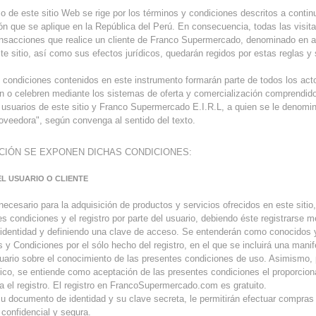
o de este sitio Web se rige por los términos y condiciones descritos a conti
ción que se aplique en la República del Perú. En consecuencia, todas las visit
ansacciones que realice un cliente de Franco Supermercado, denominado en a
ste sitio, así como sus efectos jurídicos, quedarán regidos por estas reglas 
 condiciones contenidos en este instrumento formarán parte de todos los act
n o celebren mediante los sistemas de oferta y comercialización comprendido
 usuarios de este sitio y Franco Supermercado E.I.R.L, a quien se le denomi
oveedora", según convenga al sentido del texto.
CIÓN SE EXPONEN DICHAS CONDICIONES:
EL USUARIO O CLIENTE
necesario para la adquisición de productos y servicios ofrecidos en este sitio
es condiciones y el registro por parte del usuario, debiendo éste registrarse 
identidad y definiendo una clave de acceso. Se entenderán como conocidos 
 y Condiciones por el sólo hecho del registro, en el que se incluirá una mani
uario sobre el conocimiento de las presentes condiciones de uso. Asimismo, 
ónico, se entiende como aceptación de las presentes condiciones el proporcion
a el registro. El registro en FrancoSupermercado.com es gratuito.
su documento de identidad y su clave secreta, le permitirán efectuar compra
 confidencial y segura.