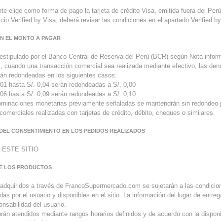
nte elige como forma de pago la tarjeta de crédito Visa, emitida fuera del Per
vicio Verified by Visa, deberá revisar las condiciones en el apartado Verified b
EN EL MONTO A PAGAR
estipulado por el Banco Central de Reserva del Perú (BCR) según Nota inform
, cuando una transacción comercial sea realizada mediante efectivo, las de
án redondeadas en los siguientes casos:
,01 hasta S/. 0,04 serán redondeadas a S/. 0,00
,06 hasta S/. 0,09 serán redondeadas a S/. 0,10
ominaciones monetarias previamente señaladas se mantendrán sin redondeo 
comerciales realizadas con tarjetas de crédito, débito, cheques o similares.
 DEL CONSENTIMIENTO EN LOS PEDIDOS REALIZADOS
 ESTE SITIO
DE LOS PRODUCTOS
 adquiridos a través de FrancoSupermercado.com se sujetarán a las condici
das por el usuario y disponibles en el sitio. La información del lugar de entre
onsabilidad del usuario.
rán atendidos mediante rangos horarios definidos y de acuerdo con la disponi