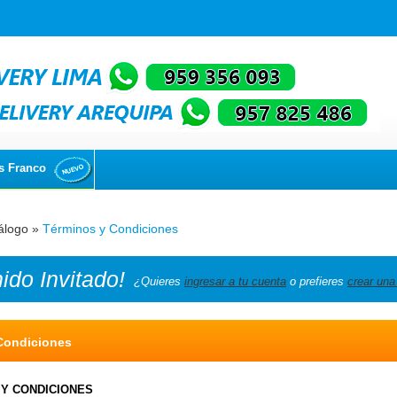
s Franco
álogo
»
Términos y Condiciones
nido
Invitado!
¿Quieres
ingresar a tu cuenta
o prefieres
crear una
Condiciones
 Y CONDICIONES