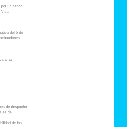
ú por un banco
y Visa.
ativa del 5 de
nominaciones
para las
ones de despacho
ga es de
bilidad de los