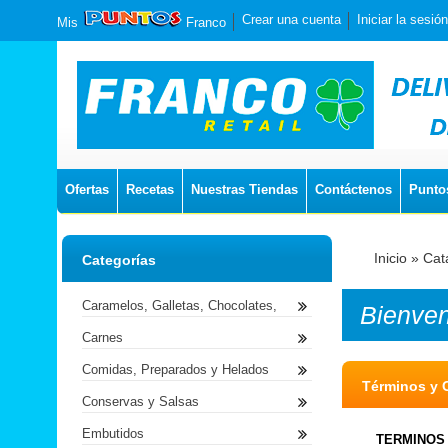
Crear una cuenta
Iniciar la sesión
Mis
Franco
Ofertas
Recetas
Nuestras Tiendas
Contáctenos
Punto
Inicio
»
Cat
Categorías
Caramelos, Galletas, Chocolates,
Bienve
Carnes
Comidas, Preparados y Helados
Términos y 
Conservas y Salsas
Embutidos
TERMINOS