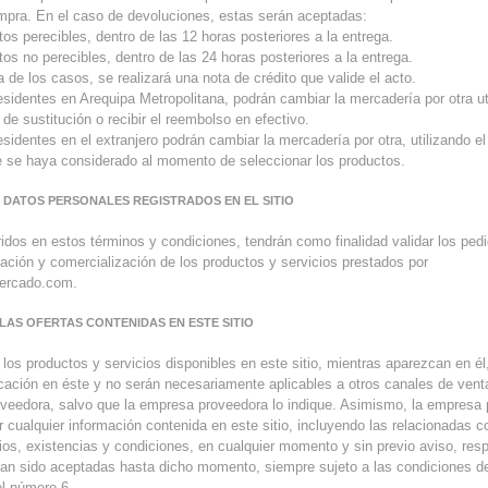
mpra. En el caso de devoluciones, estas serán aceptadas:
os perecibles, dentro de las 12 horas posteriores a la entrega.
tos no perecibles, dentro de las 24 horas posteriores a la entrega.
 de los casos, se realizará una nota de crédito que valide el acto.
esidentes en Arequipa Metropolitana, podrán cambiar la mercadería por otra ut
s de sustitución o recibir el reembolso en efectivo.
sidentes en el extranjero podrán cambiar la mercadería por otra, utilizando el 
e se haya considerado al momento de seleccionar los productos.
S DATOS PERSONALES REGISTRADOS EN EL SITIO
ridos en estos términos y condiciones, tendrán como finalidad validar los pedi
mación y comercialización de los productos y servicios prestados por
ercado.com.
E LAS OFERTAS CONTENIDAS EN ESTE SITIO
 los productos y servicios disponibles en este sitio, mientras aparezcan en él
icación en éste y no serán necesariamente aplicables a otros canales de venta
veedora, salvo que la empresa proveedora lo indique. Asimismo, la empresa
r cualquier información contenida en este sitio, incluyendo las relacionadas 
cios, existencias y condiciones, en cualquier momento y sin previo aviso, res
n sido aceptadas hasta dicho momento, siempre sujeto a las condiciones de
el número 6.