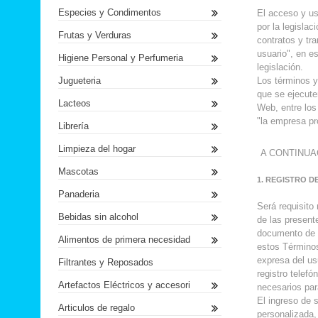
Especies y Condimentos
El acceso y us
por la legisla
Frutas y Verduras
contratos y tr
usuario", en e
Higiene Personal y Perfumeria
legislación.
Jugueteria
Los términos y
que se ejecute
Lacteos
Web, entre los
"la empresa pr
Librería
Limpieza del hogar
A CONTINUA
Mascotas
1. REGISTRO D
Panaderia
Será requisito 
Bebidas sin alcohol
de las present
documento de 
Alimentos de primera necesidad
estos Términos
expresa del us
Filtrantes y Reposados
registro telef
Artefactos Eléctricos y accesori
necesarios par
El ingreso de 
Articulos de regalo
personalizada,