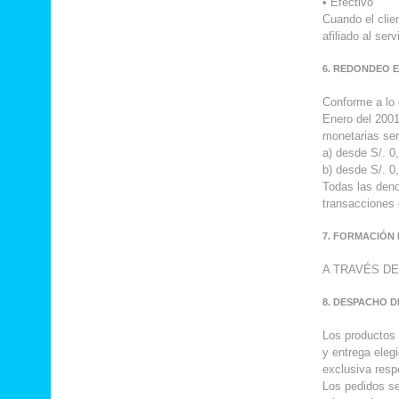
• Efectivo
Cuando el clie
afiliado al ser
6. REDONDEO 
Conforme a lo 
Enero del 2001
monetarias ser
a) desde S/. 0
b) desde S/. 0
Todas las den
transacciones 
7. FORMACIÓN
A TRAVÉS DE
8. DESPACHO 
Los productos
y entrega elegi
exclusiva resp
Los pedidos se