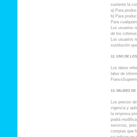
sustente la co
a) Para product
b) Para produc
Para cualquiera
Los usuarios r
de los criterio
Los usuarios re
sustitución qu
12. USO DE LO
Los datos refe
labor de infor
FrancoSuperm
13. VALIDEZ D
Los precios de
vigencia y apl
la empresa pro
podrá modifica
servicios, pre
compras que ha
se indican en 