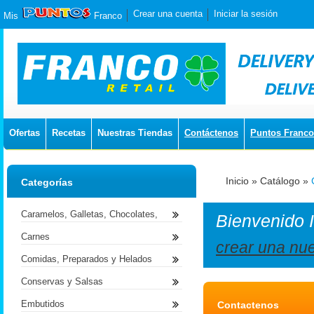
Crear una cuenta
Iniciar la sesión
Mis
Franco
Ofertas
Recetas
Nuestras Tiendas
Contáctenos
Puntos Franco
Inicio
»
Catálogo
»
Categorías
Caramelos, Galletas, Chocolates,
Bienvenido
Carnes
crear una nu
Comidas, Preparados y Helados
Conservas y Salsas
Embutidos
Contactenos