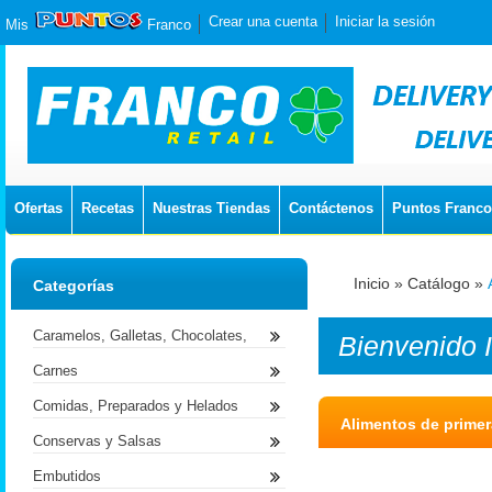
Crear una cuenta
Iniciar la sesión
Mis
Franco
Ofertas
Recetas
Nuestras Tiendas
Contáctenos
Puntos Franco
Inicio
»
Catálogo
»
Categorías
Caramelos, Galletas, Chocolates,
Bienvenido
Carnes
Comidas, Preparados y Helados
Alimentos de prime
Conservas y Salsas
Embutidos