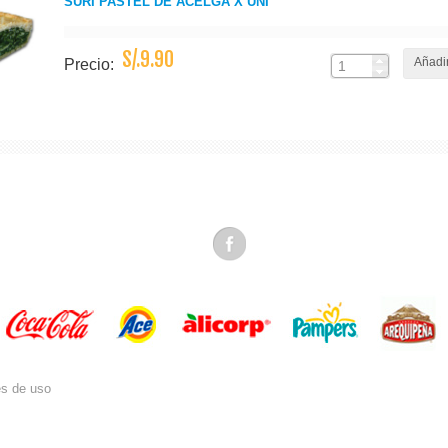
SURI PASTEL DE ACELGA X UNI
S/.9.90
Añadir
Precio:
es de uso