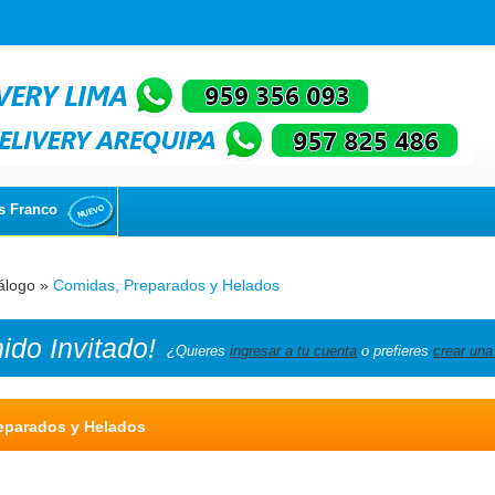
s Franco
álogo
»
Comidas, Preparados y Helados
nido
Invitado!
¿Quieres
ingresar a tu cuenta
o prefieres
crear una
eparados y Helados