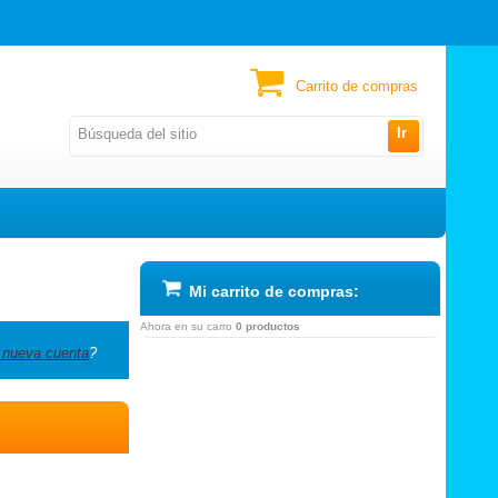
Carrito de compras
Ir
Mi carrito de compras:
Ahora en su carro
0 productos
 nueva cuenta
?