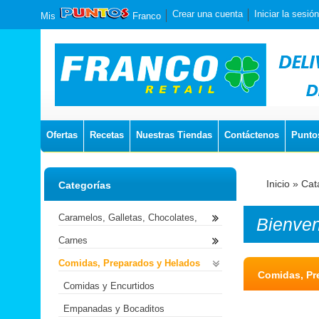
Crear una cuenta
Iniciar la sesión
Mis
Franco
Ofertas
Recetas
Nuestras Tiendas
Contáctenos
Punto
Inicio
»
Cat
Categorías
Caramelos, Galletas, Chocolates,
Bienve
Carnes
Comidas, Preparados y Helados
Comidas, Pr
Comidas y Encurtidos
Empanadas y Bocaditos