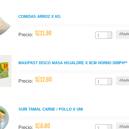
COMIDAS ARROZ X KG
S/.11.90
Añadir
Precio:
MAXIPAST DISCO MASA HOJALDRE X 8CM HORNO D08PH**
S/.12.60
Añadir
Precio:
SURI TAMAL CARNE / POLLO X UNI
S/.6.60
Añadir
Precio: