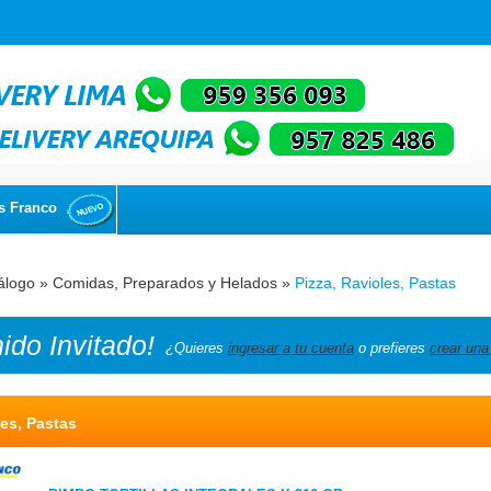
s Franco
álogo
»
Comidas, Preparados y Helados
»
Pizza, Ravioles, Pastas
nido
Invitado!
¿Quieres
ingresar a tu cuenta
o prefieres
crear una
les, Pastas