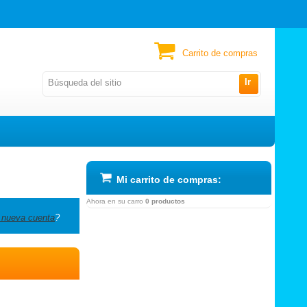
Carrito de compras
Ir
Mi carrito de compras:
Ahora en su carro
0 productos
 nueva cuenta
?