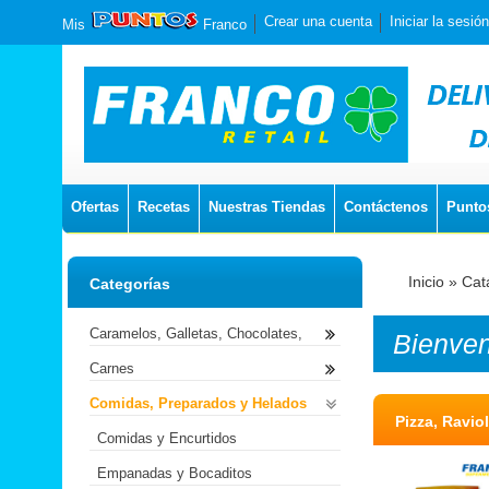
Crear una cuenta
Iniciar la sesión
Mis
Franco
Ofertas
Recetas
Nuestras Tiendas
Contáctenos
Punto
Inicio
»
Cat
Categorías
Caramelos, Galletas, Chocolates,
Bienve
Carnes
Comidas, Preparados y Helados
Pizza, Ravio
Comidas y Encurtidos
Empanadas y Bocaditos