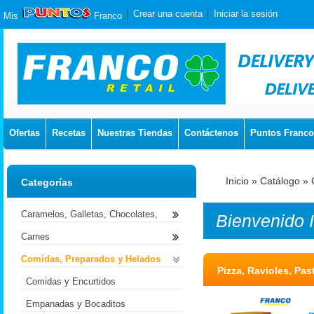
Crear una cuenta
Iniciar la sesión
Mis
Franco
Ofertas
Recetas
Nuestras Tiendas
Contáctenos
Puntos Franco
Inicio
»
Catálogo
»
Categorías
Caramelos, Galletas, Chocolates,
Bienvenido
Carnes
Comidas, Preparados y Helados
Pizza, Ravioles, Pas
Comidas y Encurtidos
Empanadas y Bocaditos