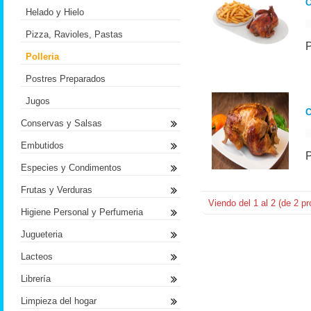
C
Helado y Hielo
Pizza, Ravioles, Pastas
Polleria
Postres Preparados
Jugos
Conservas y Salsas
Embutidos
Especies y Condimentos
Frutas y Verduras
Viendo del
1
al
2
(de
2
pr
Higiene Personal y Perfumeria
Jugueteria
Lacteos
Librería
Limpieza del hogar