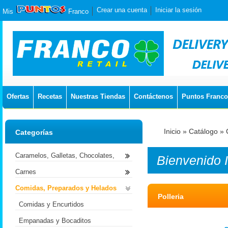
Crear una cuenta
Iniciar la sesión
Mis
Franco
Ofertas
Recetas
Nuestras Tiendas
Contáctenos
Puntos Franco
Inicio
»
Catálogo
»
Categorías
Caramelos, Galletas, Chocolates,
Bienvenido
Carnes
Comidas, Preparados y Helados
Polleria
Comidas y Encurtidos
Empanadas y Bocaditos