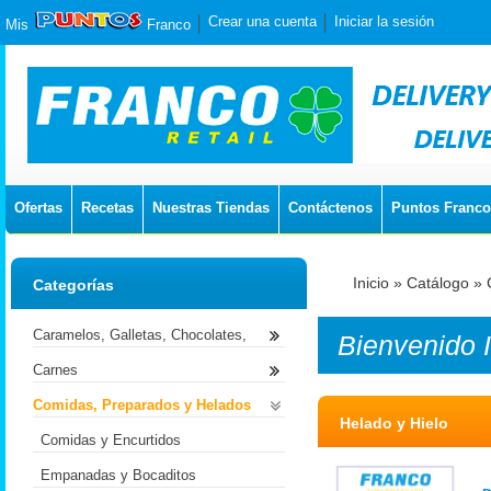
Crear una cuenta
Iniciar la sesión
Mis
Franco
Ofertas
Recetas
Nuestras Tiendas
Contáctenos
Puntos Franco
Inicio
»
Catálogo
»
Categorías
Caramelos, Galletas, Chocolates,
Bienvenido
Carnes
Comidas, Preparados y Helados
Helado y Hielo
Comidas y Encurtidos
Empanadas y Bocaditos