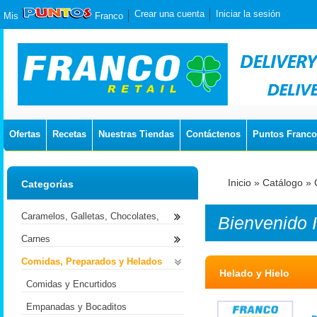
Crear una cuenta
Iniciar la sesión
Mis
Franco
Ofertas
Recetas
Nuestras Tiendas
Contáctenos
Puntos Franco
Inicio
»
Catálogo
»
Categorías
Caramelos, Galletas, Chocolates,
Bienvenido
Carnes
Comidas, Preparados y Helados
Helado y Hielo
Comidas y Encurtidos
Empanadas y Bocaditos