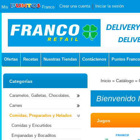
Crear una cuenta
Iniciar la sesión
Mis
Franco
Ofertas
Recetas
Nuestras Tiendas
Contáctenos
Puntos Franco
Inicio
»
Catálogo
»
Categorías
Caramelos, Galletas, Chocolates,
Bienvenido
Carnes
Comidas, Preparados y Helados
Jugos
Comidas y Encurtidos
Empanadas y Bocaditos