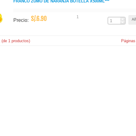
FRANCO ZUMO DE NARANJA BOTELLA X500ML***
1
S/.6.90
Añ
Precio:
1
(de
1
productos)
Páginas