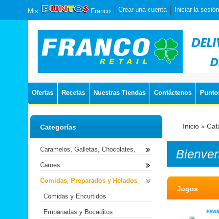
Crear una cuenta
Iniciar la sesión
Mis
Franco
Ofertas
Recetas
Nuestras Tiendas
Contáctenos
Punto
Inicio
»
Cat
Categorías
Caramelos, Galletas, Chocolates,
Bienve
Carnes
Comidas, Preparados y Helados
Jugos
Comidas y Encurtidos
Empanadas y Bocaditos