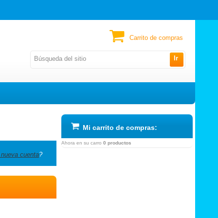
Carrito de compras
Ir
Mi carrito de compras:
Ahora en su carro
0 productos
 nueva cuenta
?