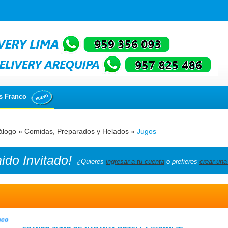
s Franco
álogo
»
Comidas, Preparados y Helados
»
Jugos
nido
Invitado!
¿Quieres
ingresar a tu cuenta
o prefieres
crear una