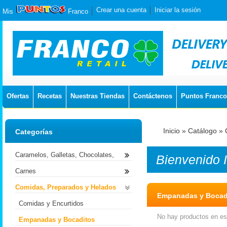
Crear una cuenta
Iniciar la sesión
Mis
Franco
Ofertas
Recetas
Nuestras Tiendas
Contáctenos
Puntos Franco
Inicio
»
Catálogo
»
Categorías
Caramelos, Galletas, Chocolates,
Bienvenido
Carnes
Comidas, Preparados y Helados
Empanadas y Bocad
Comidas y Encurtidos
No hay productos en est
Empanadas y Bocaditos