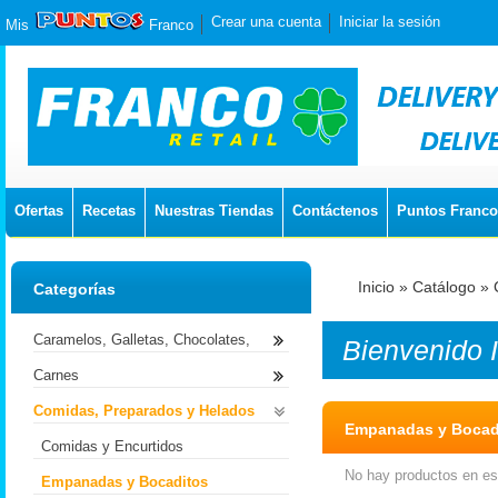
Crear una cuenta
Iniciar la sesión
Mis
Franco
Ofertas
Recetas
Nuestras Tiendas
Contáctenos
Puntos Franco
Inicio
»
Catálogo
»
Categorías
Caramelos, Galletas, Chocolates,
Bienvenido
Carnes
Comidas, Preparados y Helados
Empanadas y Bocad
Comidas y Encurtidos
No hay productos en est
Empanadas y Bocaditos