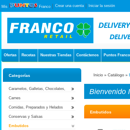
Crear una cuenta
Iniciar la sesión
Mis
Franco
Ofertas
Recetas
Nuestras Tiendas
Contáctenos
Puntos Franco
Inicio
»
Catálogo
»
Categorías
Caramelos, Galletas, Chocolates,
Bienvenido
Carnes
Comidas, Preparados y Helados
Embutidos
Conservas y Salsas
Embutidos