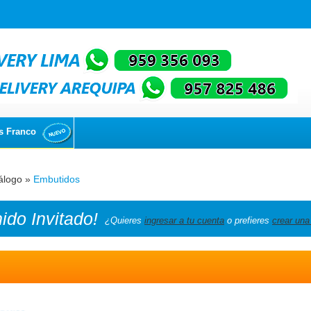
s Franco
álogo
»
Embutidos
nido
Invitado!
¿Quieres
ingresar a tu cuenta
o prefieres
crear una