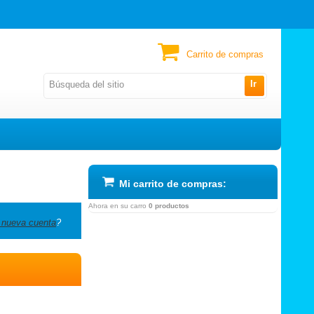
Carrito de compras
Ir
Mi carrito de compras:
Ahora en su carro
0 productos
 nueva cuenta
?