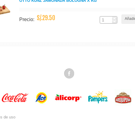
OTTO KUNZ JAMONADA BOLOGNA X KG
S/.29.50
Añadir
Precio:
es de uso