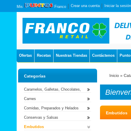
Crear una cuenta
Iniciar la sesión
Mis
Franco
Ofertas
Recetas
Nuestras Tiendas
Contáctenos
Punto
Inicio
»
Cat
Categorías
Caramelos, Galletas, Chocolates,
Bienve
Carnes
Comidas, Preparados y Helados
Embutidos
Conservas y Salsas
Embutidos