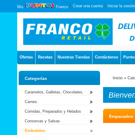
Crear una cuenta
Iniciar la sesión
Mis
Franco
Ofertas
Recetas
Nuestras Tiendas
Contáctenos
Punto
Inicio
»
Cat
Categorías
Caramelos, Galletas, Chocolates,
Bienve
Carnes
Comidas, Preparados y Helados
Empacados
Conservas y Salsas
Embutidos