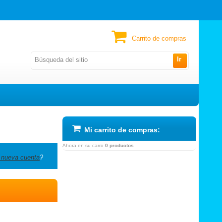
Carrito de compras
Ir
Mi carrito de compras:
Ahora en su carro
0 productos
 nueva cuenta
?