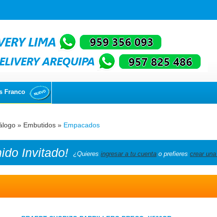
s Franco
álogo
»
Embutidos
»
Empacados
nido
Invitado!
¿Quieres
ingresar a tu cuenta
o prefieres
crear una