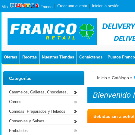
Crear una cuenta
Iniciar la sesión
Mis
Franco
Ofertas
Recetas
Nuestras Tiendas
Contáctenos
Puntos Franco
Inicio
»
Catálogo
»
Categorías
Caramelos, Galletas, Chocolates,
Bienvenido
Carnes
Comidas, Preparados y Helados
Bebidas sin alcohol
Conservas y Salsas
Embutidos