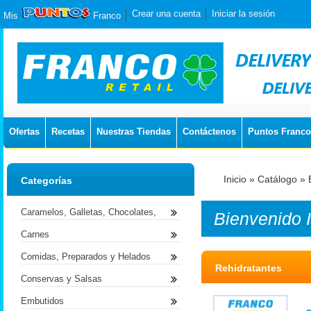
Crear una cuenta
Iniciar la sesión
Mis
Franco
Ofertas
Recetas
Nuestras Tiendas
Contáctenos
Puntos Franco
Inicio
»
Catálogo
»
Categorías
Caramelos, Galletas, Chocolates,
Bienvenido
Carnes
Comidas, Preparados y Helados
Rehidratantes
Conservas y Salsas
Embutidos