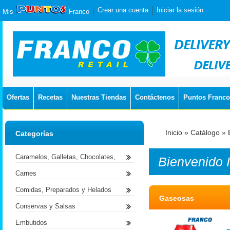
Crear una cuenta
Iniciar la sesión
Mis
Franco
Ofertas
Recetas
Nuestras Tiendas
Contáctenos
Puntos Franco
Inicio
»
Catálogo
»
Categorías
Caramelos, Galletas, Chocolates,
Bienvenido
Carnes
Comidas, Preparados y Helados
Gaseosas
Conservas y Salsas
Embutidos