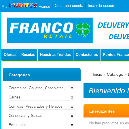
Crear una cuenta
Iniciar la sesión
Mis
Franco
Ofertas
Recetas
Nuestras Tiendas
Contáctenos
Puntos Franco
Inicio
»
Catálogo
»
Categorías
Caramelos, Galletas, Chocolates,
Bienvenido
Carnes
Comidas, Preparados y Helados
Energizantes
Conservas y Salsas
No hay productos en est
Embutidos