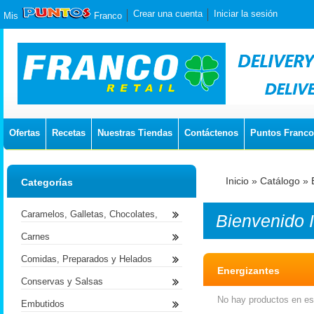
Crear una cuenta
Iniciar la sesión
Mis
Franco
Ofertas
Recetas
Nuestras Tiendas
Contáctenos
Puntos Franco
Inicio
»
Catálogo
»
Categorías
Caramelos, Galletas, Chocolates,
Bienvenido
Carnes
Comidas, Preparados y Helados
Energizantes
Conservas y Salsas
No hay productos en est
Embutidos