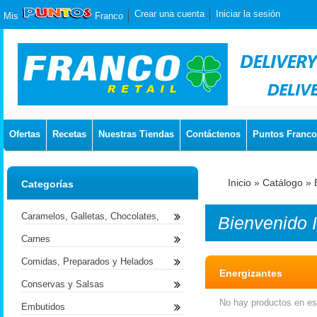
Crear una cuenta
Iniciar la sesión
Mis
Franco
Ofertas
Recetas
Nuestras Tiendas
Contáctenos
Puntos Franco
Inicio
»
Catálogo
»
Categorías
Caramelos, Galletas, Chocolates,
Bienvenido
Carnes
Comidas, Preparados y Helados
Energizantes
Conservas y Salsas
No hay productos en est
Embutidos