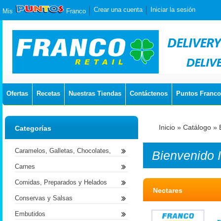
Crear una cuenta
Iniciar la sesión
Mis
Franco
Ofertas
Recetas
Nuestras Tiendas
Contáctenos
Puntos Franco
Inicio
»
Catálogo
»
Categorías
Caramelos, Galletas, Chocolates,
Bienvenido
Carnes
Comidas, Preparados y Helados
Nectares
Conservas y Salsas
Embutidos