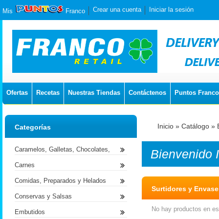
Crear una cuenta
Iniciar la sesión
Mis
Franco
Ofertas
Recetas
Nuestras Tiendas
Contáctenos
Puntos Franco
Inicio
»
Catálogo
»
Categorías
Caramelos, Galletas, Chocolates,
Bienvenido
Carnes
Comidas, Preparados y Helados
Surtidores y Envases
Conservas y Salsas
No hay productos en est
Embutidos