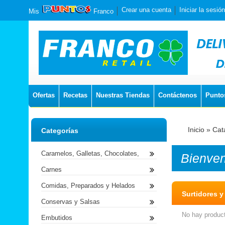
Crear una cuenta
Iniciar la sesión
Mis
Franco
Ofertas
Recetas
Nuestras Tiendas
Contáctenos
Punto
Inicio
»
Cat
Categorías
Caramelos, Galletas, Chocolates,
Bienve
Carnes
Comidas, Preparados y Helados
Surtidores y
Conservas y Salsas
No hay product
Embutidos