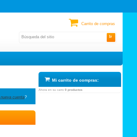
Carrito de compras
Ir
Mi carrito de compras:
Ahora en su carro
0 productos
 nueva cuenta
?