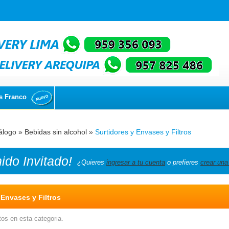
s Franco
álogo
»
Bebidas sin alcohol
»
Surtidores y Envases y Filtros
nido
Invitado!
¿Quieres
ingresar a tu cuenta
o prefieres
crear una
 Envases y Filtros
os en esta categoria.