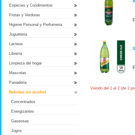
A
Especies y Condimentos
Frutas y Verduras
Higiene Personal y Perfumeria
Jugueteria
Lacteos
S
Librería
Limpieza del hogar
Mascotas
Panaderia
Viendo del
1
al
2
(de
2
pr
Bebidas sin alcohol
Concentrados
Energizantes
Gaseosas
Jugos