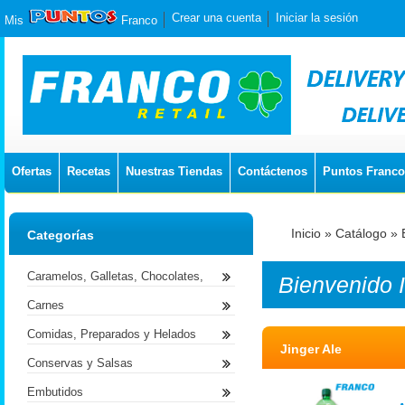
Crear una cuenta
Iniciar la sesión
Mis
Franco
Ofertas
Recetas
Nuestras Tiendas
Contáctenos
Puntos Franco
Inicio
»
Catálogo
»
Categorías
Caramelos, Galletas, Chocolates,
Bienvenido
Carnes
Comidas, Preparados y Helados
Jinger Ale
Conservas y Salsas
Embutidos