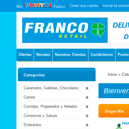
Crear una cuenta
Iniciar la sesión
Mis
Franco
Ofertas
Recetas
Nuestras Tiendas
Contáctenos
Punto
Inicio
»
Cat
Categorías
Caramelos, Galletas, Chocolates,
Bienve
Carnes
Comidas, Preparados y Helados
Jinger Ale
Conservas y Salsas
Embutidos