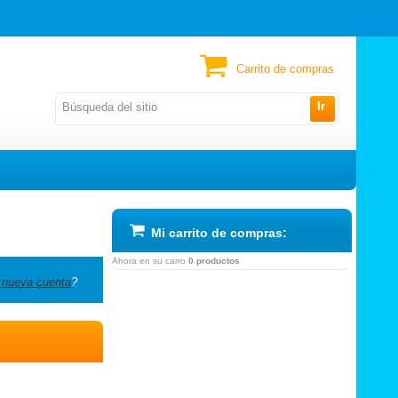
Carrito de compras
Ir
Mi carrito de compras:
Ahora en su carro
0 productos
 nueva cuenta
?