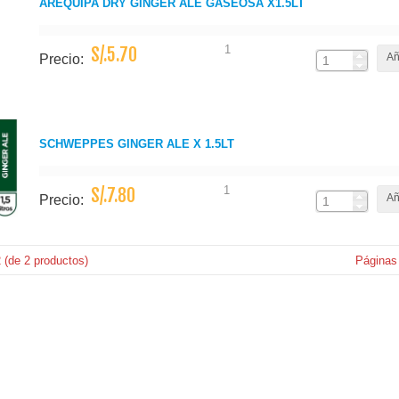
AREQUIPA DRY GINGER ALE GASEOSA X1.5LT
1
S/.5.70
Añ
Precio:
SCHWEPPES GINGER ALE X 1.5LT
1
S/.7.80
Añ
Precio:
2
(de
2
productos)
Páginas