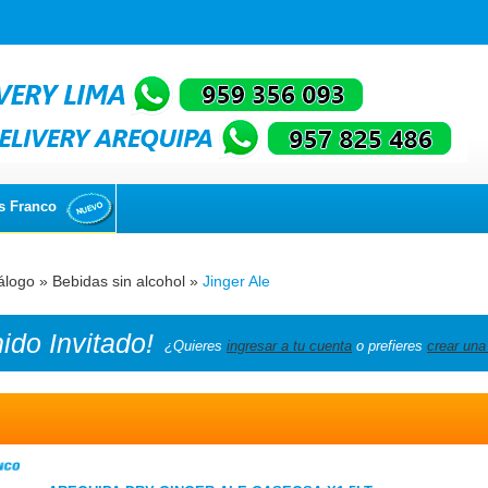
s Franco
álogo
»
Bebidas sin alcohol
»
Jinger Ale
nido
Invitado!
¿Quieres
ingresar a tu cuenta
o prefieres
crear una