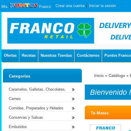
Crear una cuenta
Iniciar la sesión
Mis
Franco
Ofertas
Recetas
Nuestras Tiendas
Contáctenos
Puntos Franco
Inicio
»
Catálogo
»
Categorías
Caramelos, Galletas, Chocolates,
Bienvenido
Carnes
Comidas, Preparados y Helados
Te-Mates
Conservas y Salsas
Embutidos