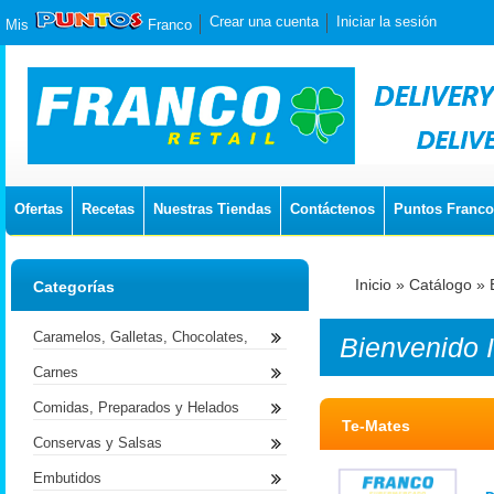
Crear una cuenta
Iniciar la sesión
Mis
Franco
Ofertas
Recetas
Nuestras Tiendas
Contáctenos
Puntos Franco
Inicio
»
Catálogo
»
Categorías
Caramelos, Galletas, Chocolates,
Bienvenido
Carnes
Comidas, Preparados y Helados
Te-Mates
Conservas y Salsas
Embutidos