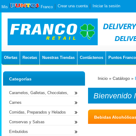
Crear una cuenta
Iniciar la sesión
Mis
Franco
Ofertas
Recetas
Nuestras Tiendas
Contáctenos
Puntos Franco
Inicio
»
Catálogo
»
Categorías
Caramelos, Galletas, Chocolates,
Bienvenido
Carnes
Comidas, Preparados y Helados
Bebidas Alcohólica
Conservas y Salsas
Embutidos