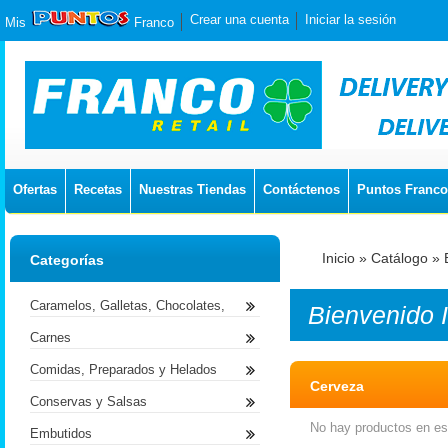
Crear una cuenta
Iniciar la sesión
Mis
Franco
Ofertas
Recetas
Nuestras Tiendas
Contáctenos
Puntos Franco
Inicio
»
Catálogo
»
Categorías
Caramelos, Galletas, Chocolates,
Bienvenido
Carnes
Comidas, Preparados y Helados
Cerveza
Conservas y Salsas
No hay productos en est
Embutidos