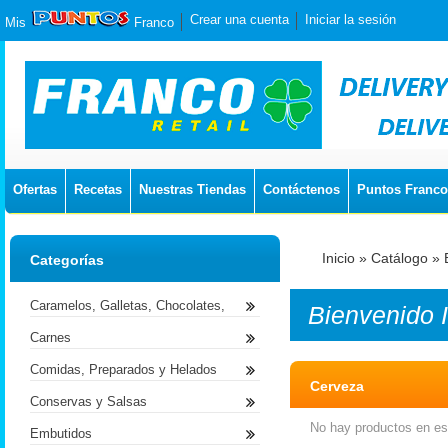
Crear una cuenta
Iniciar la sesión
Mis
Franco
Ofertas
Recetas
Nuestras Tiendas
Contáctenos
Puntos Franco
Inicio
»
Catálogo
»
Categorías
Caramelos, Galletas, Chocolates,
Bienvenido
Carnes
Comidas, Preparados y Helados
Cerveza
Conservas y Salsas
No hay productos en est
Embutidos