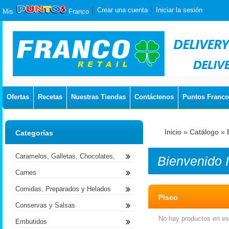
Crear una cuenta
Iniciar la sesión
Mis
Franco
Ofertas
Recetas
Nuestras Tiendas
Contáctenos
Puntos Franco
Inicio
»
Catálogo
»
Categorías
Caramelos, Galletas, Chocolates,
Bienvenido
Carnes
Comidas, Preparados y Helados
Pisco
Conservas y Salsas
No hay productos en est
Embutidos