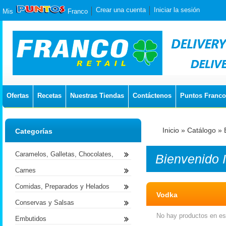
Crear una cuenta
Iniciar la sesión
Mis
Franco
Ofertas
Recetas
Nuestras Tiendas
Contáctenos
Puntos Franco
Inicio
»
Catálogo
»
Categorías
Caramelos, Galletas, Chocolates,
Bienvenido
Carnes
Comidas, Preparados y Helados
Vodka
Conservas y Salsas
No hay productos en est
Embutidos