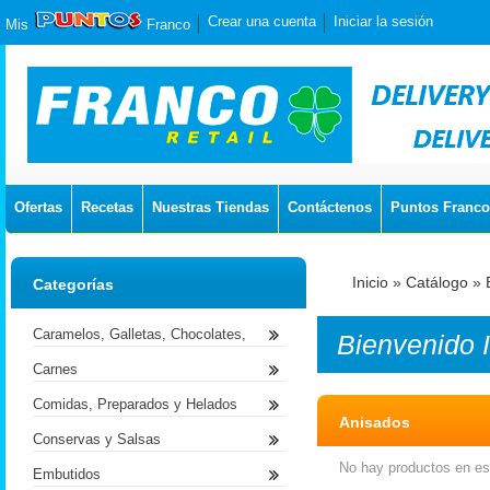
Crear una cuenta
Iniciar la sesión
Mis
Franco
Ofertas
Recetas
Nuestras Tiendas
Contáctenos
Puntos Franco
Inicio
»
Catálogo
»
Categorías
Caramelos, Galletas, Chocolates,
Bienvenido
Carnes
Comidas, Preparados y Helados
Anisados
Conservas y Salsas
No hay productos en est
Embutidos