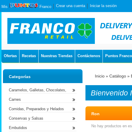
Crear una cuenta
Iniciar la sesión
Mis
Franco
Ofertas
Recetas
Nuestras Tiendas
Contáctenos
Puntos Franco
Inicio
»
Catálogo
»
Categorías
Caramelos, Galletas, Chocolates,
Bienvenido
Carnes
Comidas, Preparados y Helados
Ron
Conservas y Salsas
No hay productos en est
Embutidos