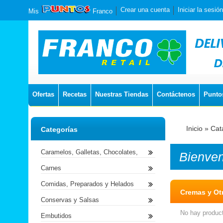
Crear una cuenta
Iniciar la sesión
Mis
Franco
Ofertas
Recetas
Nuestras Tiendas
Contáctenos
Punto
Inicio
»
Cat
Categorías
Caramelos, Galletas, Chocolates,
Bienve
Carnes
Comidas, Preparados y Helados
Cremas y Ot
Conservas y Salsas
No hay product
Embutidos