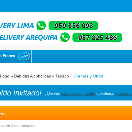
s Franco
álogo
»
Bebidas Alcohólicas y Tabaco
»
Cremas y Otros
nido
Invitado!
¿Quieres
ingresar a tu cuenta
o prefieres
crear una
ros
os en esta categoria.