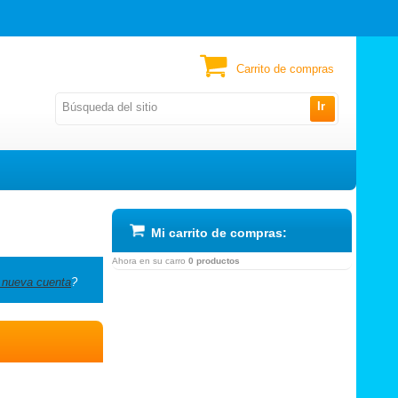
Carrito de compras
Ir
Mi carrito de compras:
Ahora en su carro
0 productos
 nueva cuenta
?