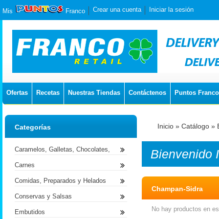
Crear una cuenta
Iniciar la sesión
Mis
Franco
Ofertas
Recetas
Nuestras Tiendas
Contáctenos
Puntos Franco
Inicio
»
Catálogo
»
Categorías
Caramelos, Galletas, Chocolates,
Bienvenido
Carnes
Comidas, Preparados y Helados
Champan-Sidra
Conservas y Salsas
No hay productos en est
Embutidos