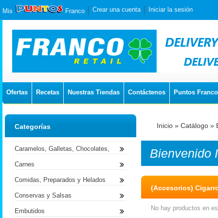
Crear una cuenta
Iniciar la sesión
Mis
Franco
Ofertas
Recetas
Nuestras Tiendas
Contáctenos
Puntos Franco
Inicio
»
Catálogo
»
Categorías
Caramelos, Galletas, Chocolates,
Bienvenido
Carnes
Comidas, Preparados y Helados
(Accesorios) Cigarr
Conservas y Salsas
No hay productos en est
Embutidos