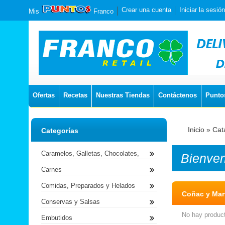
Crear una cuenta
Iniciar la sesión
Mis
Franco
Ofertas
Recetas
Nuestras Tiendas
Contáctenos
Punto
Inicio
»
Cat
Categorías
Caramelos, Galletas, Chocolates,
Bienve
Carnes
Comidas, Preparados y Helados
Coñac y Mart
Conservas y Salsas
No hay product
Embutidos