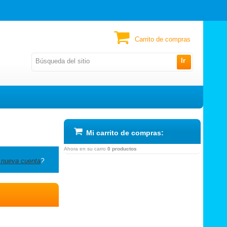
Carrito de compras
Ir
Mi carrito de compras:
Ahora en su carro
0 productos
 nueva cuenta
?