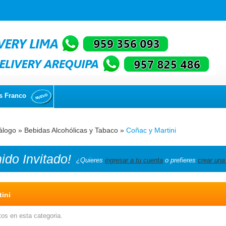
s Franco
álogo
»
Bebidas Alcohólicas y Tabaco
»
Coñac y Martini
nido
Invitado!
¿Quieres
ingresar a tu cuenta
o prefieres
crear una
ini
os en esta categoria.