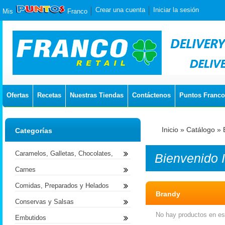
Crear una cuenta
Iniciar la sesión
Mis
Franco
Ofertas
Recetas
Nuestras Tiendas
Contáctenos
Puntos Franco
Inicio
»
Catálogo
»
Categorías
Caramelos, Galletas, Chocolates,
Bienvenido
Carnes
Comidas, Preparados y Helados
Brandy
Conservas y Salsas
No hay productos en est
Embutidos