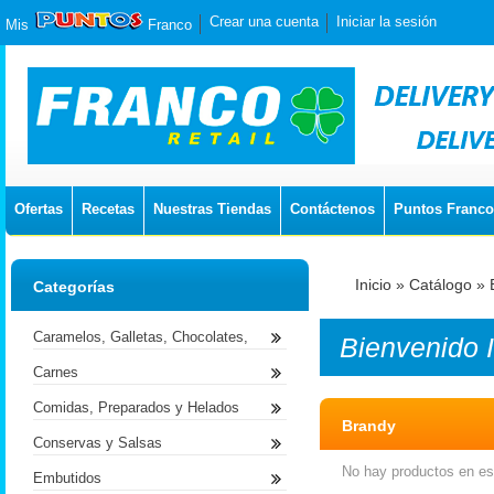
Crear una cuenta
Iniciar la sesión
Mis
Franco
Ofertas
Recetas
Nuestras Tiendas
Contáctenos
Puntos Franco
Inicio
»
Catálogo
»
Categorías
Caramelos, Galletas, Chocolates,
Bienvenido
Carnes
Comidas, Preparados y Helados
Brandy
Conservas y Salsas
No hay productos en est
Embutidos