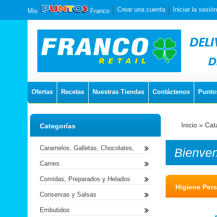
Crear una cuenta
Iniciar la sesión
Mis
Franco
Ofertas
Recetas
Nuestras Tiendas
Contáctenos
Punto
Inicio
»
Cat
Categorías
Caramelos, Galletas, Chocolates,
Bienve
Carnes
Comidas, Preparados y Helados
Higiene Pers
Conservas y Salsas
Embutidos