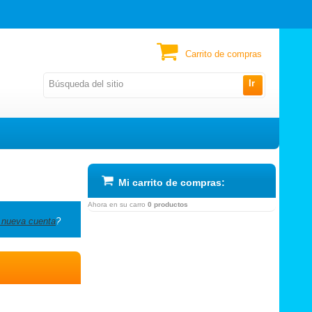
Carrito de compras
Ir
Mi carrito de compras:
Ahora en su carro
0 productos
 nueva cuenta
?