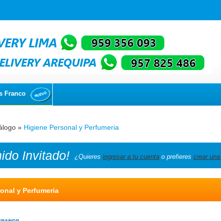
s Franco
álogo
»
Higiene Personal y Perfumeria
nido
Invitado!
¿Quieres
ingresar a tu cuenta
o prefieres
crear una
onal y Perfumeria