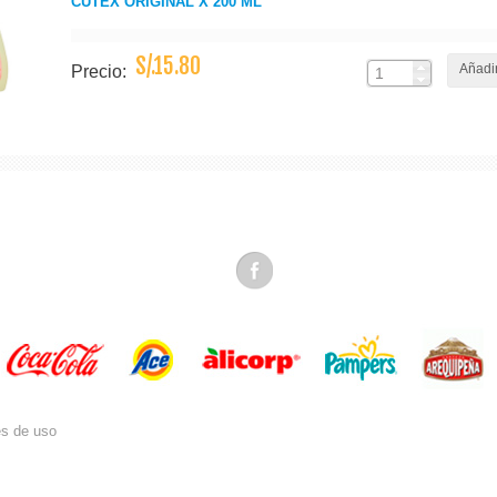
CUTEX ORIGINAL X 200 ML
S/.15.80
Añadir
Precio:
es de uso