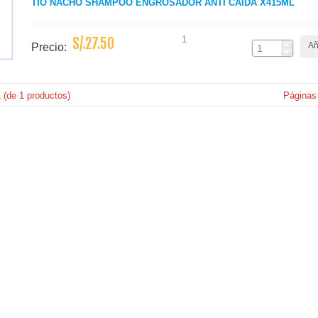
TIO NACHO SHAMPOO ENGROSADOR ANTI CAIDA X415ML
1
S/.27.50
Añ
Precio:
1
(de
1
productos)
Páginas