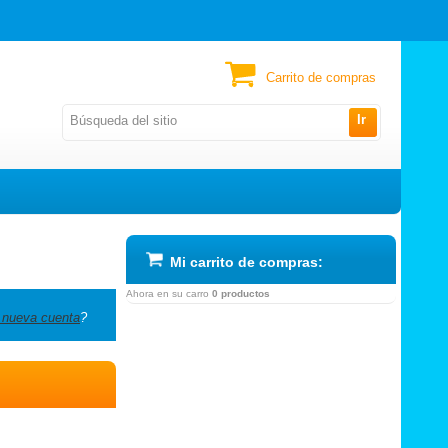
Carrito de compras
Ir
Mi carrito de compras:
Ahora en su carro
0 productos
 nueva cuenta
?