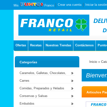
Crear una cuenta
Iniciar la sesión
Mis
Franco
Ofertas
Recetas
Nuestras Tiendas
Contáctenos
Punto
Inicio
»
Cat
Categorías
Caramelos, Galletas, Chocolates,
Bienve
Carnes
Comidas, Preparados y Helados
Articulos Pa
Conservas y Salsas
Embutidos