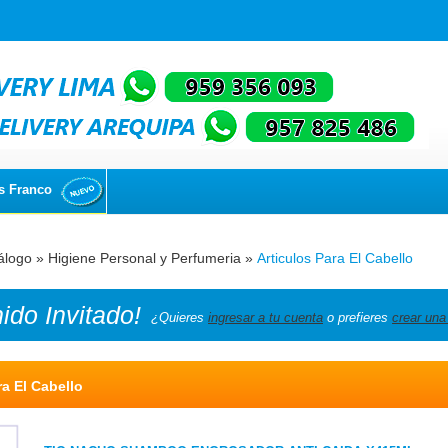
s Franco
álogo
»
Higiene Personal y Perfumeria
»
Articulos Para El Cabello
nido
Invitado!
¿Quieres
ingresar a tu cuenta
o prefieres
crear una
ra El Cabello