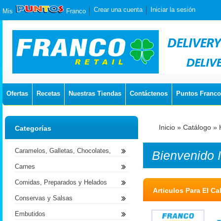
Crear una cuenta
Iniciar la sesión
Mis
Franco
Ofertas
Recetas
Nuestras Tiendas
Contáctenos
Puntos Franco
Inicio
»
Catálogo
»
Categorías
Caramelos, Galletas, Chocolates,
Bienvenido
Carnes
Comidas, Preparados y Helados
Articulos Para El Ca
Conservas y Salsas
Embutidos