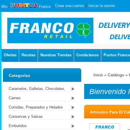
Crear una cuenta
Iniciar la sesión
Mis
Franco
Ofertas
Recetas
Nuestras Tiendas
Contáctenos
Puntos Franco
Inicio
»
Catálogo
»
Categorías
Caramelos, Galletas, Chocolates,
Bienvenido
Carnes
Comidas, Preparados y Helados
Articulos Para El Ca
Conservas y Salsas
Embutidos