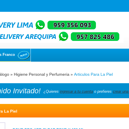
s Franco
álogo
»
Higiene Personal y Perfumeria
»
Articulos Para La Piel
nido
Invitado!
¿Quieres
ingresar a tu cuenta
o prefieres
crear una
ra La Piel