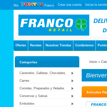
Crear una cuenta
Iniciar la sesión
Mis
Franco
Ofertas
Recetas
Nuestras Tiendas
Contáctenos
Punto
Inicio
»
Cat
Categorías
Caramelos, Galletas, Chocolates,
Bienve
Carnes
Comidas, Preparados y Helados
Articulos Pa
Conservas y Salsas
Embutidos