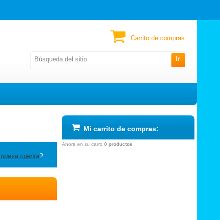
Carrito de compras
Ir
Mi carrito de compras:
Ahora en su carro
0 productos
 nueva cuenta
?