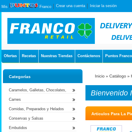
Crear una cuenta
Iniciar la sesión
Mis
Franco
Ofertas
Recetas
Nuestras Tiendas
Contáctenos
Puntos Franco
Inicio
»
Catálogo
»
Categorías
Caramelos, Galletas, Chocolates,
Bienvenido
Carnes
Comidas, Preparados y Helados
Articulos Para La Pi
Conservas y Salsas
Embutidos