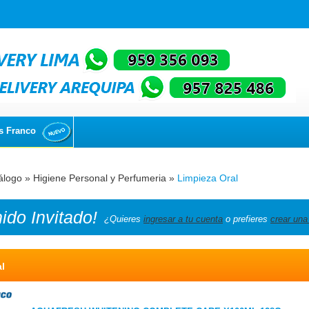
s Franco
álogo
»
Higiene Personal y Perfumeria
»
Limpieza Oral
nido
Invitado!
¿Quieres
ingresar a tu cuenta
o prefieres
crear una
l