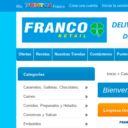
Crear una cuenta
Iniciar la sesión
Mis
Franco
Ofertas
Recetas
Nuestras Tiendas
Contáctenos
Punto
Inicio
»
Cat
Categorías
Caramelos, Galletas, Chocolates,
Bienve
Carnes
Comidas, Preparados y Helados
Limpieza Ora
Conservas y Salsas
Embutidos