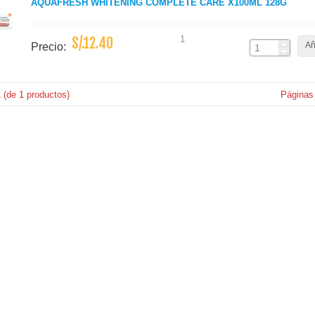
AQUAFRESH WHITENING COMPLETE CARE X100ML 128G
1
S/.12.40
Añ
Precio:
1
(de
1
productos)
Páginas