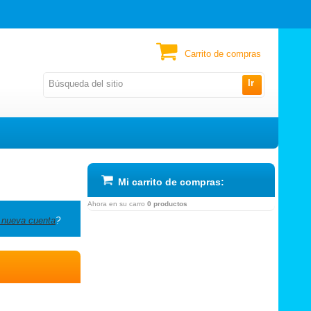
Carrito de compras
Ir
Mi carrito de compras:
Ahora en su carro
0 productos
 nueva cuenta
?