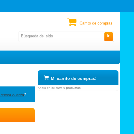
Carrito de compras
Ir
Mi carrito de compras:
Ahora en su carro
0 productos
 nueva cuenta
?