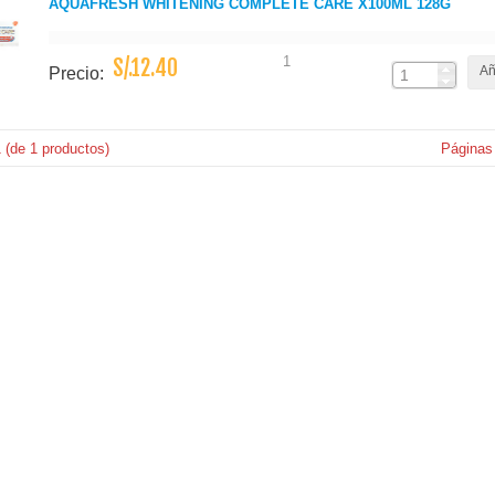
AQUAFRESH WHITENING COMPLETE CARE X100ML 128G
1
S/.12.40
Añ
Precio:
1
(de
1
productos)
Páginas