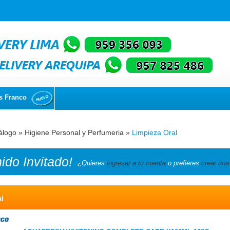
s Franco
álogo
»
Higiene Personal y Perfumeria
»
Limpieza Oral
nido
Invitado!
¿Quieres
ingresar a tu cuenta
o prefieres
crear una
l