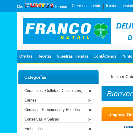
Crear una cuenta
Iniciar la sesión
Mis
Franco
Ofertas
Recetas
Nuestras Tiendas
Contáctenos
Punto
Inicio
»
Cat
Categorías
Caramelos, Galletas, Chocolates,
Bienve
Carnes
Comidas, Preparados y Helados
Limpieza Ora
Conservas y Salsas
Embutidos